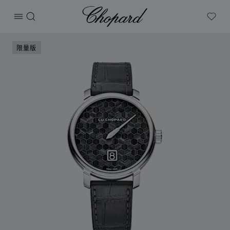
Chopard
打开菜单
搜索
My W
产品 L.U.C QUATTRO SPIRIT 25秸秆细工镶嵌款腕表 
限量版