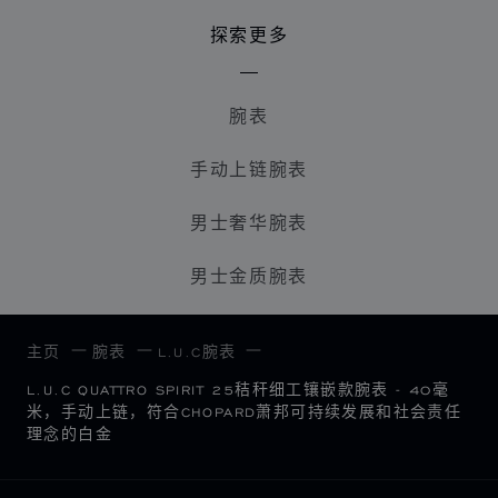
探索更多
腕表
手动上链腕表
男士奢华腕表
男士金质腕表
主页
腕表
L.U.C腕表
L.U.C QUATTRO SPIRIT 25秸秆细工镶嵌款腕表 - 40毫
米，手动上链，符合CHOPARD萧邦可持续发展和社会责任
理念的白金