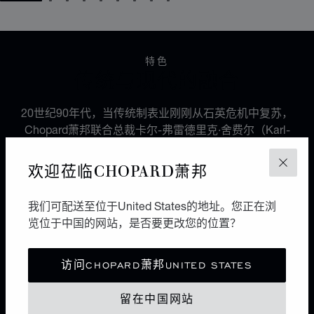
GO TO SLIDE 1
GO TO SLIDE 2
GO TO SLIDE 3
GO TO SLIDE 4
GO TO SLIDE 5
GO TO SLIDE 6
GO TO SLIDE 7
GO TO SLIDE 8
GO TO SLIDE 9
特色
传统与现代的融合
20世纪90年代，当传统制表业刚刚从石英危机中复苏，
Chopard萧邦联合总裁卡尔-弗雷德里克·舍费尔（Karl-
Friedrich Scheufele）创建了一家制表工坊，旨在开发出
品牌首枚机芯，以致敬1860年创立Chopard萧邦品牌的
欢迎莅临CHOPARD萧邦
关闭
路易-于利斯·萧邦（Louis-Ulysse Chopard）的传承精
髓。这枚名为L.U.C 96.01-L的微型摆陀自动机芯具备多
我们可配送至位于United States的地址。您正在浏
种性能，在当时独树一帜，标志着Chopard萧邦制表工坊
览位于中国的网站，是否要更改您的位置？
和L.U.C.奢华腕表系列的诞生。
访问CHOPARD萧邦UNITED STATES
留在中国网站