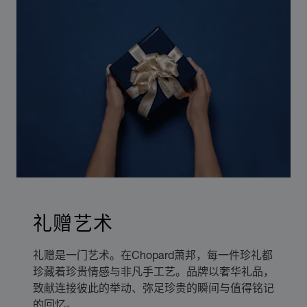
礼赠艺术
礼赠是一门艺术。在Chopard萧邦，每一件珍礼都
珍藏着珍贵情感与非凡手工艺。品牌以奢华礼品，
致献连接彼此的举动、弥足珍贵的瞬间与值得铭记
的回忆。