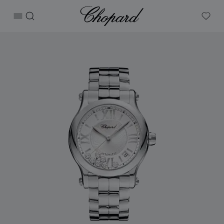
Chopard
打开菜单
搜索
My W
产品 Happy Sport 的图片（启用按钮以打开图库）