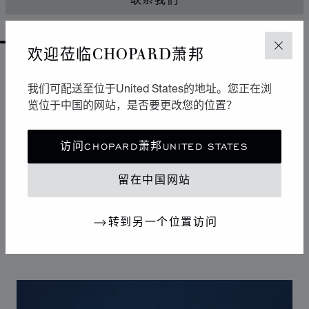
联系我们
GO TO SLIDE 1
GO TO SLIDE 2
GO TO SLIDE 3
GO TO SLIDE 4
GO TO SLIDE 5
GO TO SLIDE 6
GO TO SLIDE 7
GO TO SLIDE 8
GO TO SLIDE 9
GO TO SLIDE 10
欢迎莅临CHOPARD萧邦
关闭
设计
我们可配送至位于United States的地址。您正在浏
标志性设计
览位于中国的网站，是否要更改您的位置？
Happy Sport腕表拥有柔和曲线，堪称制表艺术中的柔美
风格杰作。其标志性的舞动钻石犹如华丽舞台，展现改变
访问CHOPARD萧邦UNITED STATES
20世纪女性生活的自由奔放潮流。Happy Sport钻石腕表
是首款将钻石的高贵气质与精钢的坚固特性相结合的腕
留在中国网站
表，独树一帜的设计使其成为连接腕表和珠宝的典范之
作。
转到另一个位置访问