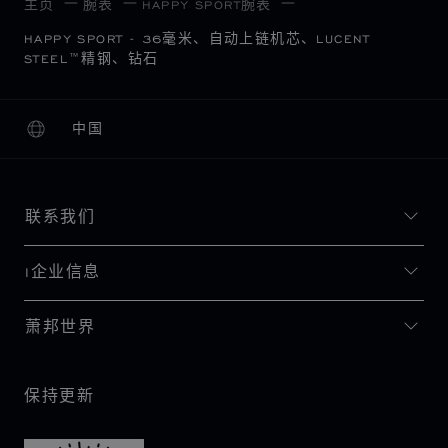
主页
腕表
HAPPY SPORT腕表
HAPPY SPORT - 36毫米、自动上链机芯、LUCENT
STEEL™精钢、钻石
中国
本地化（更改国家/地区）
更改国家/地区
联系我们
I企业信息
萧邦世界
保持更新