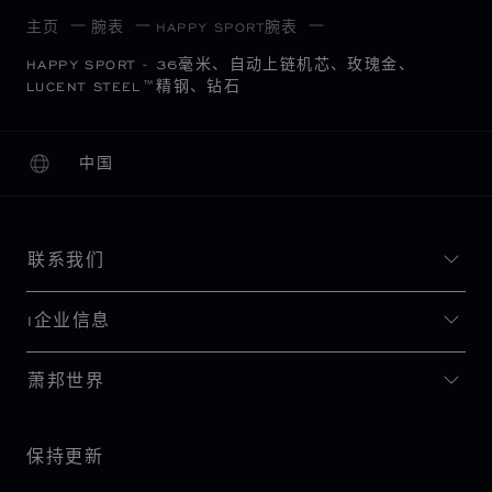
主页
腕表
HAPPY SPORT腕表
HAPPY SPORT - 36毫米、自动上链机芯、玫瑰金、
LUCENT STEEL™精钢、钻石
中国
本地化（更改国家/地区）
更改国家/地区
联系我们
I企业信息
萧邦世界
保持更新