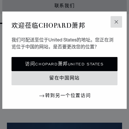
联系我们
欢迎莅临CHOPARD萧邦
关闭
GO TO SLIDE 1
GO TO SLIDE 2
GO TO SLIDE 3
GO TO SLIDE 4
GO TO SLIDE 5
我们可配送至位于United States的地址。您正在浏
设计
标志性设计
览位于中国的网站，是否要更改您的位置？
Happy Sport腕表拥有柔和曲线，堪称制表艺术中的柔美
访问CHOPARD萧邦UNITED STATES
风格杰作。其标志性的舞动钻石犹如华丽舞台，展现改变
20世纪女性生活的自由奔放潮流。Happy Sport钻石腕表
留在中国网站
是首款将钻石的高贵气质与精钢的坚固特性相结合的腕
表，独树一帜的设计使其成为连接腕表和珠宝的典范之
作。
转到另一个位置访问