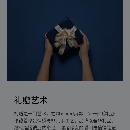
礼赠艺术
礼赠是一门艺术。在Chopard萧邦，每一件珍礼都
珍藏着珍贵情感与非凡手工艺。品牌以奢华礼品，
致献连接彼此的举动、弥足珍贵的瞬间与值得铭记