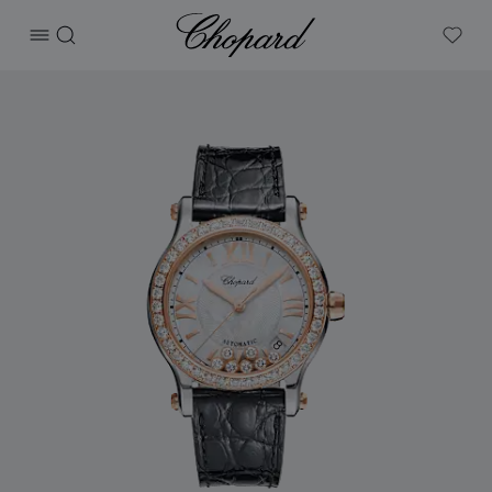
Chopard
打开菜单
搜索
My W
产品 Happy Sport 的图片（启用按钮以打开图库）