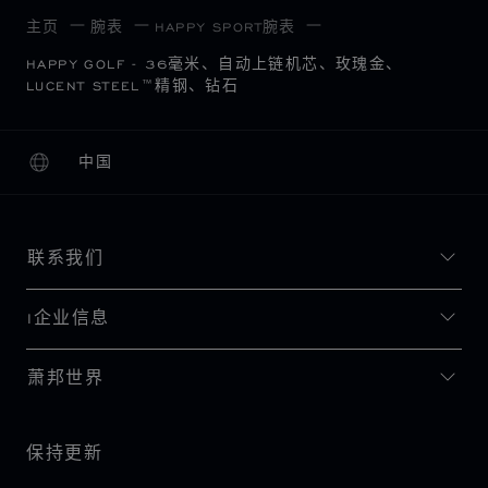
主页
腕表
HAPPY SPORT腕表
HAPPY GOLF - 36毫米、自动上链机芯、玫瑰金、
LUCENT STEEL™精钢、钻石
中国
本地化（更改国家/地区）
更改国家/地区
联系我们
I企业信息
萧邦世界
保持更新