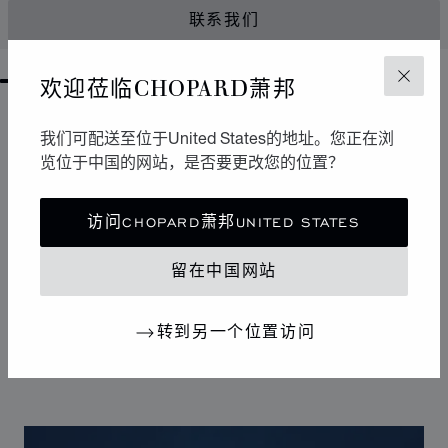
联系我们
欢迎莅临CHOPARD萧邦
关闭
GO TO SLIDE 1
GO TO SLIDE 2
GO TO SLIDE 3
我们可配送至位于United States的地址。您正在浏
设计
标志性设计
览位于中国的网站，是否要更改您的位置？
Happy Sport腕表拥有柔和曲线，堪称制表艺术中的柔美
访问CHOPARD萧邦UNITED STATES
风格杰作。其标志性的舞动钻石犹如华丽舞台，展现改变
20世纪女性生活的自由奔放潮流。Happy Sport钻石腕表
留在中国网站
是首款将钻石的高贵气质与精钢的坚固特性相结合的腕
表，独树一帜的设计使其成为连接腕表和珠宝的典范之
作。
转到另一个位置访问