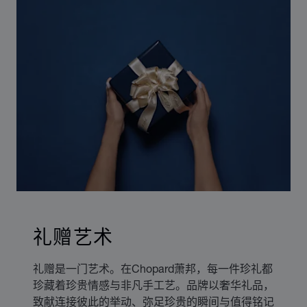
礼赠艺术
礼赠是一门艺术。在Chopard萧邦，每一件珍礼都
珍藏着珍贵情感与非凡手工艺。品牌以奢华礼品，
致献连接彼此的举动、弥足珍贵的瞬间与值得铭记