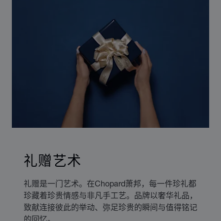
礼赠艺术
礼赠是一门艺术。在Chopard萧邦，每一件珍礼都
珍藏着珍贵情感与非凡手工艺。品牌以奢华礼品，
致献连接彼此的举动、弥足珍贵的瞬间与值得铭记
的回忆。