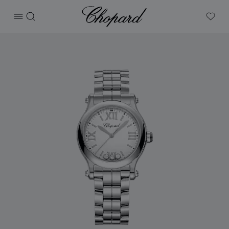
Chopard
打开菜单
搜索
My W
产品 Happy Sport 的图片（启用按钮以打开图库）