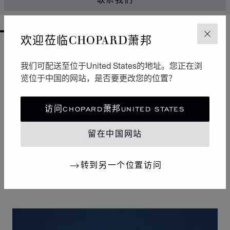
联系我们
GO TO SLIDE 1
GO TO SLIDE 2
GO TO SLIDE 3
GO TO SLIDE 4
GO TO SLIDE 5
GO TO SLIDE 6
GO TO SLIDE 7
GO TO SLIDE 8
GO TO SLIDE 9
GO TO SLIDE 10
欢迎莅临CHOPARD萧邦
关闭
设计
我们可配送至位于United States的地址。您正在浏
标志性设计
览位于中国的网站，是否要更改您的位置？
Happy Sport腕表拥有柔和曲线，堪称制表艺术中的柔美
风格杰作。其标志性的舞动钻石犹如华丽舞台，展现改变
访问CHOPARD萧邦UNITED STATES
20世纪女性生活的自由奔放潮流。Happy Sport钻石腕表
是首款将钻石的高贵气质与精钢的坚固特性相结合的腕
留在中国网站
表，独树一帜的设计使其成为连接腕表和珠宝的典范之
作。
转到另一个位置访问