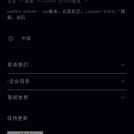
主页
腕表
HAPPY SPORT腕表
HAPPY SPORT - 30毫米、石英机芯、LUCENT STEEL™精
钢、钻石
中国
本地化（更改国家/地区）
更改国家/地区
联系我们
I企业信息
萧邦世界
保持更新