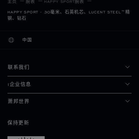
主页
腕表
HAPPY SPORT腕表
HAPPY SPORT - 30毫米、石英机芯、LUCENT STEEL™精
钢、钻石
中国
本地化（更改国家/地区）
更改国家/地区
联系我们
I企业信息
萧邦世界
保持更新