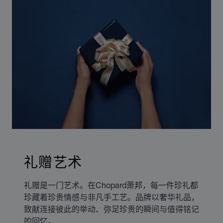
礼赠艺术
礼赠是一门艺术。在Chopard萧邦，每一件珍礼都
珍藏着珍贵情感与非凡手工艺。品牌以奢华礼品，
致献连接彼此的举动、弥足珍贵的瞬间与值得铭记
的回忆。