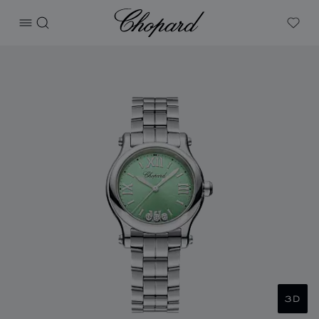
Chopard
打开菜单
搜索
My W
产品 Happy Sport 的图片（启用按钮以打开图库）
3D