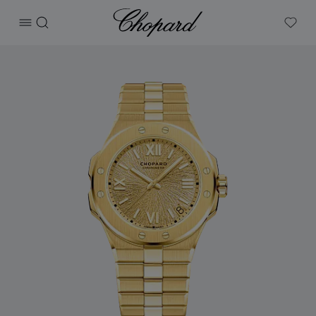
Chopard
打开菜单
搜索
My W
产品 Alpine Eagle 41 的图片（启用按钮以打开图库）