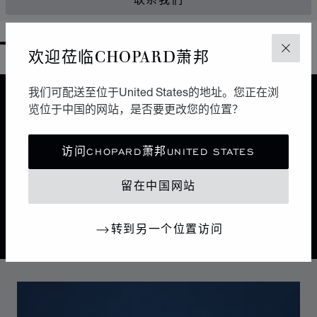
联系我们
GO TO SLIDE 1
GO TO SLIDE 2
GO TO SLIDE 3
GO TO SLIDE 4
GO TO SLIDE 5
GO TO SLIDE 6
GO TO SLIDE 7
GO TO SLIDE 8
GO TO SLIDE 9
GO TO SLIDE 10
欢迎莅临CHOPARD萧邦
关闭
我们可配送至位于United States的地址。您正在浏
设计
览位于中国的网站，是否要更改您的位置？
经典设计
访问CHOPARD萧邦UNITED STATES
大自然引导着萧邦制表师的巧手。Alpine Eagle雪山傲翼
瑞士腕表是一曲细腻考究的交响乐章，每一处细节都受到
留在中国网站
雄伟的阿尔卑斯山和雄鹰所启迪。
转到另一个位置访问