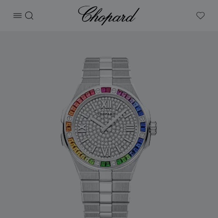
Chopard
打开菜单
搜索
My W
产品 Alpine Eagle 41 的图片（启用按钮以打开图库）