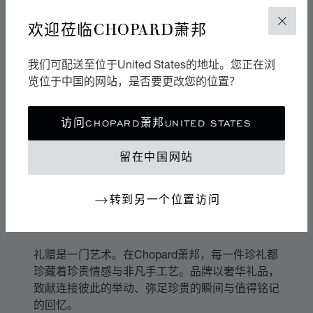
欢迎莅临CHOPARD萧邦
关闭
我们可配送至位于United States的地址。您正在浏
览位于中国的网站，是否要更改您的位置？
访问CHOPARD萧邦UNITED STATES
留在中国网站
转到另一个位置访问
礼赠艺术
礼赠是一门艺术。在Chopard萧邦，每一件珍礼都
珍藏着珍贵情感与非凡手工艺。品牌以奢华礼品，
致献连接彼此的举动、弥足珍贵的瞬间与值得铭记
的回忆。