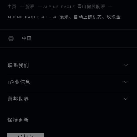
主页
腕表
ALPINE EAGLE 雪山傲翼腕表
ALPINE EAGLE 41 - 41毫米、自动上链机芯、玫瑰金
中国
本地化（更改国家/地区）
更改国家/地区
联系我们
I企业信息
萧邦世界
保持更新