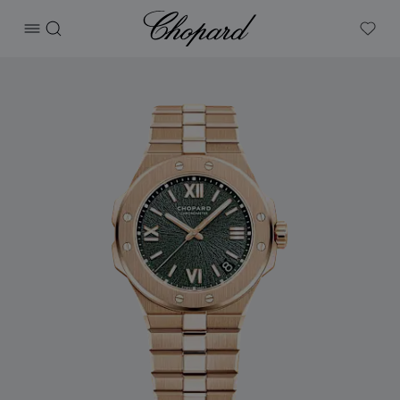
Chopard
打开菜单
搜索
My W
产品 Alpine Eagle 41 的图片（启用按钮以打开图库）