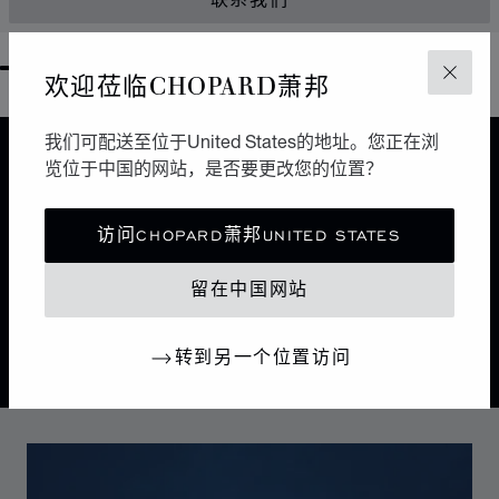
联系我们
欢迎莅临CHOPARD萧邦
GO TO SLIDE 1
GO TO SLIDE 2
GO TO SLIDE 3
GO TO SLIDE 4
GO TO SLIDE 5
GO TO SLIDE 6
GO TO SLIDE 7
GO TO SLIDE 8
GO TO SLIDE 9
GO TO SLIDE 10
关闭
我们可配送至位于United States的地址。您正在浏
览位于中国的网站，是否要更改您的位置？
设计
经典设计
访问CHOPARD萧邦UNITED STATES
大自然引导着萧邦制表师的巧手。Alpine Eagle雪山傲翼
瑞士腕表是一曲细腻考究的交响乐章，每一处细节都受到
留在中国网站
雄伟的阿尔卑斯山和雄鹰所启迪。
转到另一个位置访问