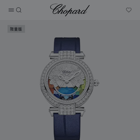
Chopard
打开菜单
搜索
My W
产品 IMPERIALE FOUR SEASONS 的图片（启用按钮以打开
限量版