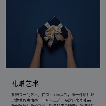
礼赠艺术
礼赠是一门艺术。在Chopard萧邦，每一件珍礼都
珍藏着珍贵情感与非凡手工艺。品牌以奢华礼品，
致献连接彼此的举动、弥足珍贵的瞬间与值得铭记