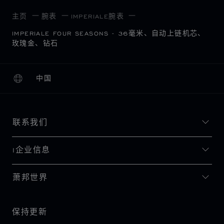
主页
腕表
IMPERIALE腕表
IMPERIALE FOUR SEASONS - 36毫米、自动上链机芯、
玫瑰金、钻石
中国
本地化（更改国家/地区）
更改国家/地区
联系我们
I企业信息
萧邦世界
保持更新