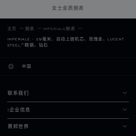
女士金质腕表
主页
腕表
IMPERIALE腕表
IMPERIALE - 29毫米、自动上链机芯、玫瑰金、LUCENT
STEEL™精钢、钻石
中国
本地化（更改国家/地区）
更改国家/地区
联系我们
I企业信息
萧邦世界