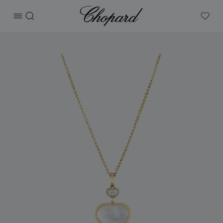
Chopard
打开菜单
搜索
My W
产品 Happy Hearts 的图片（启用按钮以打开图库）