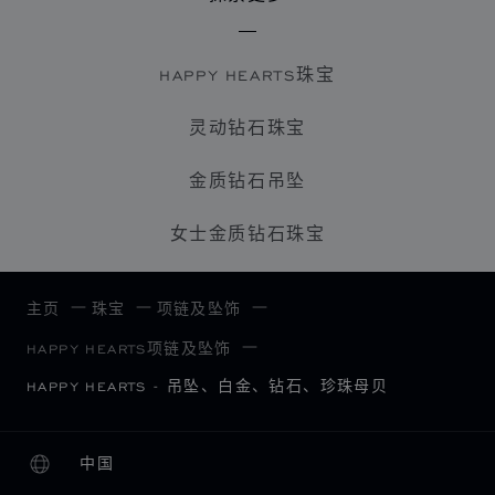
HAPPY HEARTS珠宝
灵动钻石珠宝
金质钻石吊坠
女士金质钻石珠宝
主页
珠宝
项链及坠饰
HAPPY HEARTS项链及坠饰
HAPPY HEARTS - 吊坠、白金、钻石、珍珠母贝
中国
本地化（更改国家/地区）
更改国家/地区