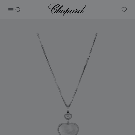
Chopard
打开菜单
搜索
My W
产品 Happy Hearts 的图片（启用按钮以打开图库）