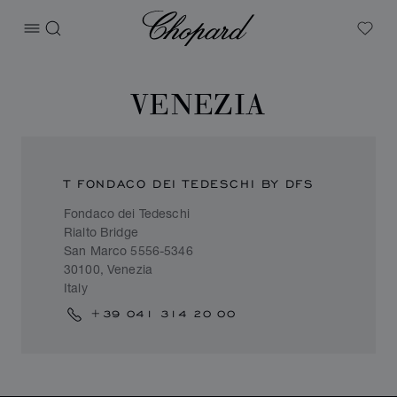
Chopard
打开菜单
搜索
My W
VENEZIA
T FONDACO DEI TEDESCHI BY DFS
Fondaco dei Tedeschi
Rialto Bridge
San Marco 5556-5346
30100, Venezia
Italy
+39 041 314 20 00