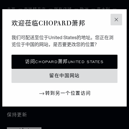
主页
查找精品店
所有店铺
欧洲
意大利
VENEZIA
欢迎莅临CHOPARD萧邦
关闭
我们可配送至位于United States的地址。您正在浏
中国
本地化（更改国家/地区）
更改国家/地区
览位于中国的网站，是否要更改您的位置？
访问CHOPARD萧邦UNITED STATES
联系我们
留在中国网站
I企业信息
转到另一个位置访问
萧邦世界
保持更新