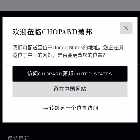
主页
查找精品店
所有店铺
亚洲 大洋洲
欢迎莅临CHOPARD萧邦
关闭
SINGAPORE
SINCERE FINE WATCHES
新加坡
我们可配送至位于United States的地址。您正在浏
览位于中国的网站，是否要更改您的位置？
中国
本地化（更改国家/地区）
更改国家/地区
访问CHOPARD萧邦UNITED STATES
联系我们
留在中国网站
I企业信息
转到另一个位置访问
萧邦世界
保持更新