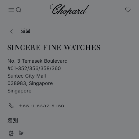
Chopard
打开菜单
搜索
My W
返回
SINCERE FINE WATCHES
No. 3 Temasek Boulevard
#01-352/356/358/360
Suntec City Mall
038983, Singapore
Singapore
+65 () 6337 5150
類別
錶