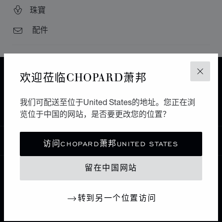
珠寶
配件
欢迎莅临CHOPARD萧邦
主页
查找精品店
所有店铺
关闭
MEXICO
南美洲和加勒比海
墨西哥
我们可配送至位于United States的地址。您正在浏
BERGER JOYEROS
览位于中国的网站，是否要更改您的位置？
中国
访问CHOPARD萧邦UNITED STATES
本地化（更改国家/地区）
更改国家/地区
留在中国网站
联系我们
转到另一个位置访问
I企业信息