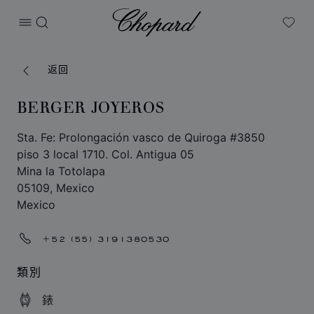
Chopard
打开菜单
搜索
My W
返回
BERGER JOYEROS
Sta. Fe: Prolongación vasco de Quiroga #3850
piso 3 local 1710. Col. Antigua 05
Mina la Totolapa
05109, Mexico
Mexico
+52 (55) 3191380530
類別
錶